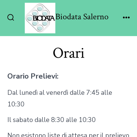
Passa
al
Biodata Salerno
contenuto
Commutatore
Me
ricerca
Orari
Orario Prelievi:
Dal lunedì al venerdì dalle 7:45 alle
10:30
Il sabato dalle 8:30 alle 10:30
Non esistono liste di attesa per il prelievo