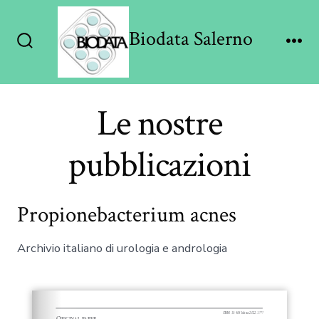
Passa
al
Biodata Salerno
contenuto
Commutatore
Me
ricerca
Le nostre
pubblicazioni
Propionebacterium acnes
Archivio italiano di urologia e andrologia