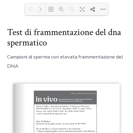
Please wait while flipbook is
Test di frammentazione del dna
DearFlip: Loading PDF
loading. For more related info,
100% ...
spermatico
FAQs and issues please refer
to
DearFlip WordPress
Flipbook Plugin Help
Campioni di sperma con elevata frammentazione del
documentation.
DNA